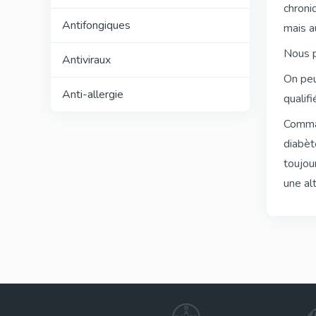
chroni
Antifongiques
mais a
Nous p
Antiviraux
On peu
Anti-allergie
qualif
Comman
diabèt
toujou
une al