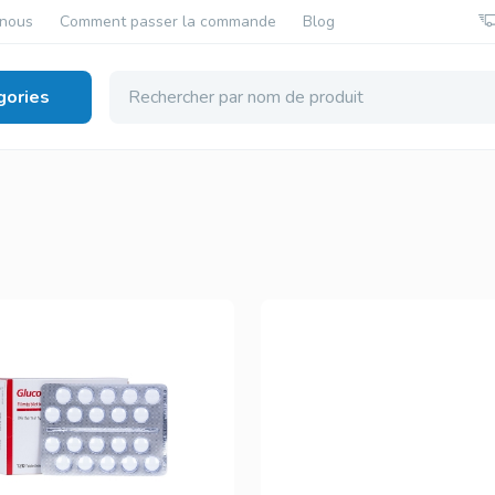
-nous
Comment passer la commande
Blog
gories
 Masculine
Viagra Générique
Cialis generiqu
Sildenafil
Tadalafil
Viagra Original
Cialis Original
Sildenafil
Tadalafil