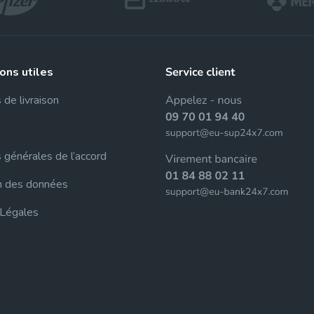
Cenforce
Cobra
Sildenafil
Sildenafil
ions utiles
 de livraison
Vigora
Silagra
Sildenafil
Sildenafil
 générales de l’accord
n des données
Tadacip
Tadapox
 Légales
Tadalafil
Tadalafil & Dapoxe
Rapamycine
Sirolimus