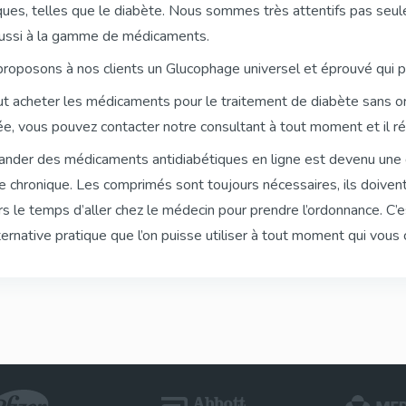
ques, telles que le diabète. Nous sommes très attentifs pas seul
ussi à la gamme de médicaments.
Kamagra Soft Tabs
Kamagra Gold
Sildenafil
Sildenafil
roposons à nos clients un Glucophage universel et éprouvé qui 
t acheter les médicaments pour le traitement de diabète sans or
iée, vous pouvez contacter notre consultant à tout moment et il r
Kamagra Comprimés
Kamagra Oral Je
der des médicaments antidiabétiques en ligne est devenu une 
Effervescents
Sildenafil
e chronique. Les comprimés sont toujours nécessaires, ils doiven
Sildenafil
rs le temps d’aller chez le médecin pour prendre l’ordonnance. C’
ternative pratique que l’on puisse utiliser à tout moment qui vous 
Apcalis Oral Jelly
Priligy (dapoxe
Tadalafil
Dapoxetine
Super P Force
Red Viagra
Sildenafil & Dapoxetine
Sildenafil