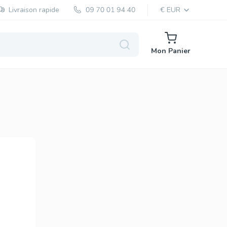
Livraison rapide
€ EUR
Mon Panier
e
Levitra Générique
Vardenafil
Levitra Original
Vardenafil