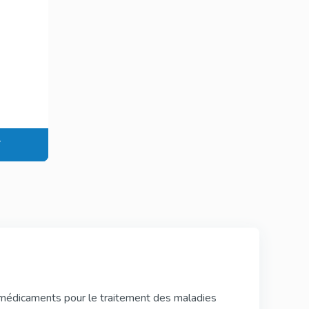
Viagra Professional
Sildenafil
ional
Viagra Super Active
Sildenafil
T
Tadalista Super
tive
Active
Tadalafil
s
Levitra Soft Tabs
Vardenafil
 médicaments pour le traitement des maladies