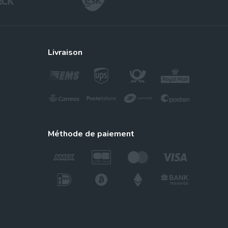
Vidalista
Tadalafil
livraison
Suhagra
Sildenafil
méthode de paiement
Tadalis Sx
tine
Tadalafil